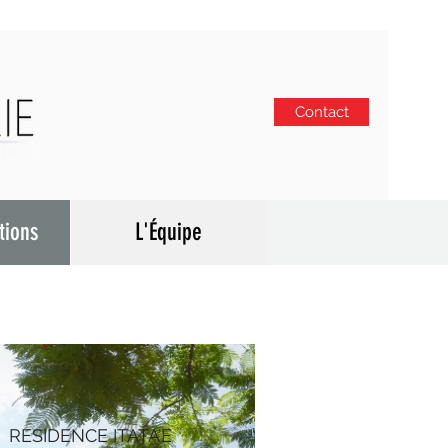
Contact
tions
L'Équipe
RESIDENCE ITATA’E